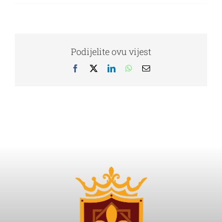
Vivamus
ut
magna
turpis
Podijelite ovu vijest
Facebook
X
LinkedIn
WhatsApp
Email