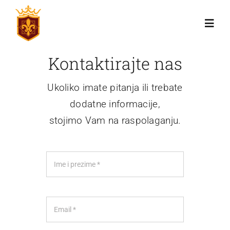
Skip
to
Toggl
content
Navig
Kontaktirajte nas
Početna
Ukoliko imate pitanja ili trebate
Novosti
dodatne informacije,
stojimo Vam na raspolaganju.
Kontakt