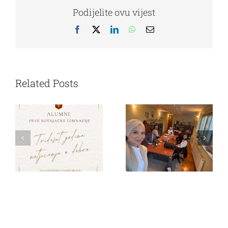
Podijelite ovu vijest
Facebook
X
LinkedIn
WhatsApp
Email
Održan
30 godina Prve
sastanak
bošnjačke
Business club-a
Related Posts
gimnazije
sa direktoricom
PBG